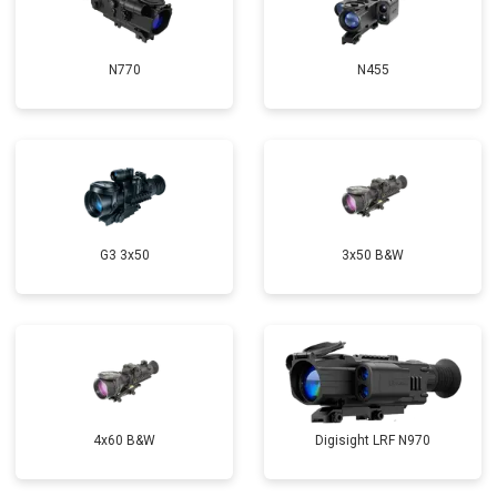
N770
N455
G3 3x50
3x50 B&W
4x60 B&W
Digisight LRF N970