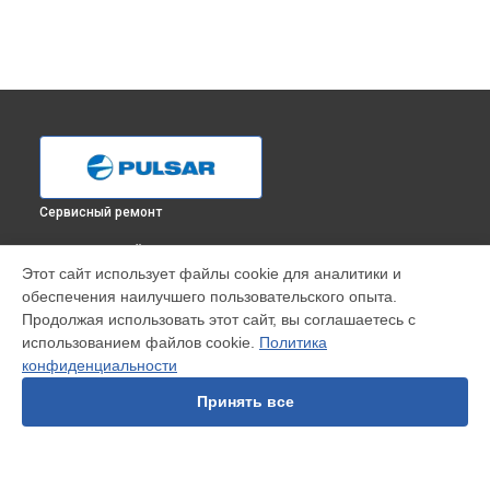
Сервисный ремонт
ВЫБЕРИ СВОЙ ГОРОД
Этот сайт использует файлы cookie для аналитики и
Ремонт системы питания прицела ночного видения N455
обеспечения наилучшего пользовательского опыта.
Pulsar в
Краснодаре
Продолжая использовать этот сайт, вы соглашаетесь с
Ремонт системы питания прицела ночного видения N455
использованием файлов cookie.
Политика
Pulsar в
Ростове-на-Дону
конфиденциальности
Ремонт системы питания прицела ночного видения N455
Pulsar в
Нижнем Новгороде
Принять все
Ремонт системы питания прицела ночного видения N455
Pulsar в
Новосибирске
Ремонт системы питания прицела ночного видения N455
Pulsar в
Челябинске