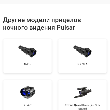
Другие модели прицелов
ночного видения Pulsar
N455
N770 А
DF A75
4x Pro День/Ночь (2+ GEN
super)