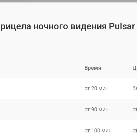
прицела ночного видения Pulsar
Время
Ц
от 20 мин
б
от 90 мин
о
от 100 мин
о