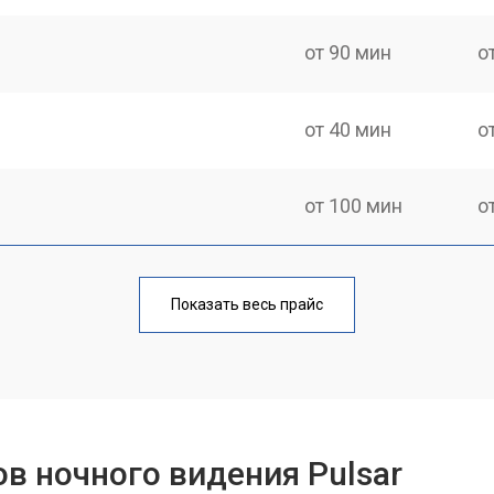
от 90 мин
о
от 40 мин
о
от 100 мин
о
фокусировки
от 60 мин
о
Показать весь прайс
ментов
от 110 мин
о
в ночного видения Pulsar