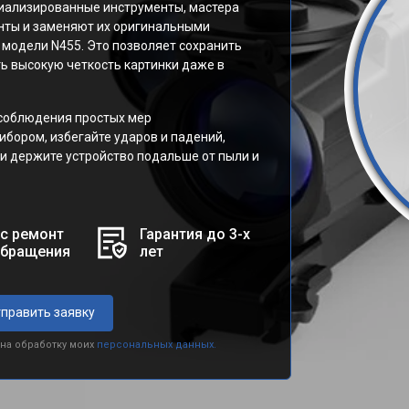
иализированные инструменты, мастера
ты и заменяют их оригинальными
модели N455. Это позволяет сохранить
ь высокую четкость картинки даже в
 соблюдения простых мер
бором, избегайте ударов и падений,
и держите устройство подальше от пыли и
с ремонт
Гарантия до 3-х
обращения
лет
править заявку
 на обработку моих
персональных данных.