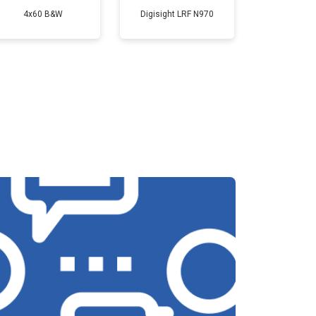
4x60 B&W
Digisight LRF N970