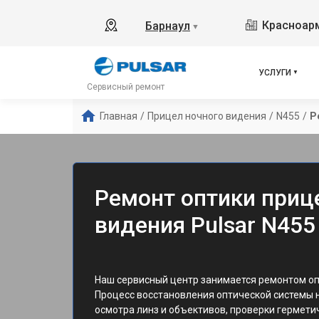
Красноарм
Барнаул
▼
УСЛУГИ
Сервисный ремонт
Главная
/
Прицел ночного видения
/
N455
/
Р
Ремонт оптики приц
видения Pulsar N455
Наш сервисный центр занимается ремонтом опт
Процесс восстановления оптической системы 
осмотра линз и объективов, проверки гермети