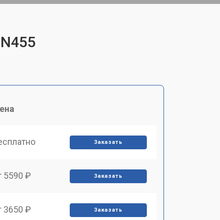
 N455
ена
есплатно
Заказать
т 5590 ₽
Заказать
т 3650 ₽
Заказать