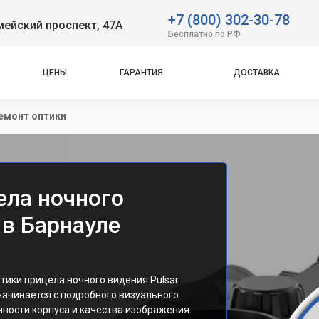
+7 (800) 302-30-78
ейский проспект, 47А
Бесплатно по РФ
ЦЕНЫ
ГАРАНТИЯ
ДОСТАВКА
емонт оптики
ела ночного
 в Барнауле
ики прицела ночного видения Pulsar.
начинается с подробного визуального
чности корпуса и качества изображения.