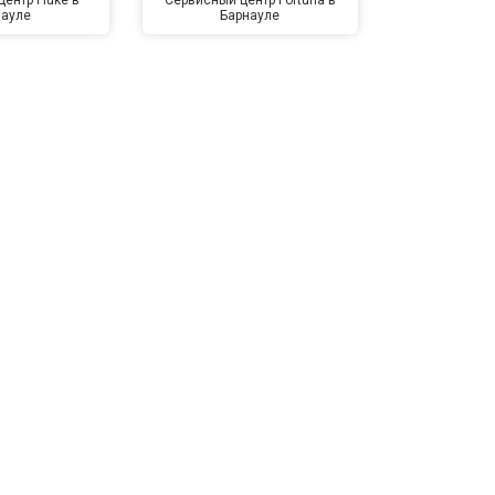
науле
Барнауле
Бар