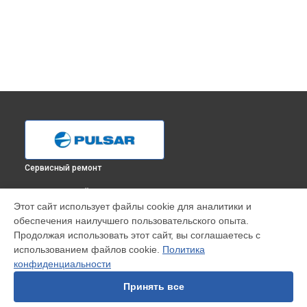
Сервисный ремонт
ВЫБЕРИ СВОЙ ГОРОД
Этот сайт использует файлы cookie для аналитики и
Замена или ремонт крепежных элементов прицела
обеспечения наилучшего пользовательского опыта.
ночного видения Digisight Ultra N455 Pulsar в
Краснодаре
Продолжая использовать этот сайт, вы соглашаетесь с
Замена или ремонт крепежных элементов прицела
использованием файлов cookie.
Политика
ночного видения Digisight Ultra N455 Pulsar в
Ростове-на-
конфиденциальности
Дону
Замена или ремонт крепежных элементов прицела
Принять все
ночного видения Digisight Ultra N455 Pulsar в
Нижнем
Новгороде