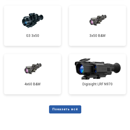
G3 3x50
3x50 B&W
4x60 B&W
Digisight LRF N970