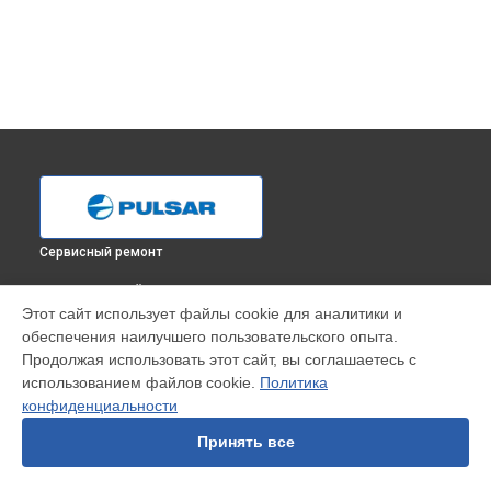
Сервисный ремонт
ВЫБЕРИ СВОЙ ГОРОД
Этот сайт использует файлы cookie для аналитики и
Замена аккумулятора прицела ночного видения N960
обеспечения наилучшего пользовательского опыта.
Pulsar в
Краснодаре
Продолжая использовать этот сайт, вы соглашаетесь с
Замена аккумулятора прицела ночного видения N960
использованием файлов cookie.
Политика
Pulsar в
Ростове-на-Дону
конфиденциальности
Замена аккумулятора прицела ночного видения N960
Pulsar в
Нижнем Новгороде
Принять все
Замена аккумулятора прицела ночного видения N960
Pulsar в
Новосибирске