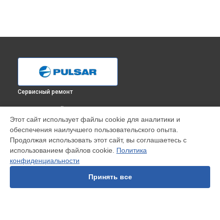
Сервисный ремонт
ВЫБЕРИ СВОЙ ГОРОД
Этот сайт использует файлы cookie для аналитики и
Ремонт Wi-Fi прицела ночного видения Sentinel GS 2x50
обеспечения наилучшего пользовательского опыта.
Pulsar в
Краснодаре
Продолжая использовать этот сайт, вы соглашаетесь с
Ремонт Wi-Fi прицела ночного видения Sentinel GS 2x50
использованием файлов cookie.
Политика
Pulsar в
Ростове-на-Дону
конфиденциальности
Ремонт Wi-Fi прицела ночного видения Sentinel GS 2x50
Pulsar в
Нижнем Новгороде
Принять все
Ремонт Wi-Fi прицела ночного видения Sentinel GS 2x50
Pulsar в
Новосибирске
Ремонт Wi-Fi прицела ночного видения Sentinel GS 2x50
Pulsar в
Челябинске