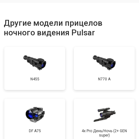
Другие модели прицелов
ночного видения Pulsar
N455
N770 А
DF A75
4x Pro День/Ночь (2+ GEN
super)