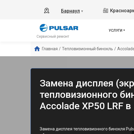
Красноарм
Барнаул
▼
УСЛУГИ
Сервисный ремонт
Главная
/
Тепловизионный бинокль
/
Accolad
Замена дисплея (экр
тепловизионного бин
Accolade XP50 LRF в
Замена дисплея тепловизионного бинокля Puls