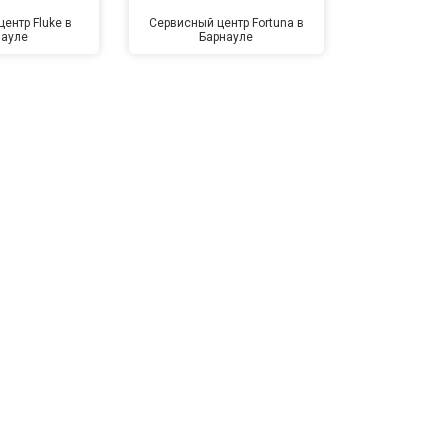
ентр Fluke в
Сервисный центр Fortuna в
Сервисный 
науле
Барнауле
Бар