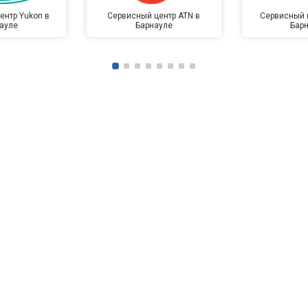
ентр Yukon в
Сервисный центр ATN в
Сервисный ц
ауле
Барнауле
Бар