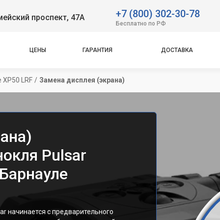
+7 (800) 302-30-78
ейский проспект, 47А
Бесплатно по РФ
ЦЕНЫ
ГАРАНТИЯ
ДОСТАВКА
e XP50 LRF
/
Замена дисплея (экрана)
ана)
окля Pulsar
 Барнауле
ar начинается с предварительного