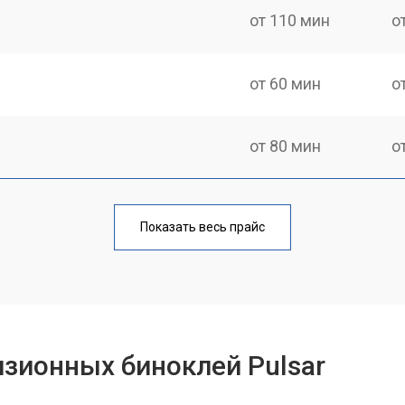
от 110 мин
о
от 60 мин
о
от 80 мин
о
от 70 мин
о
Показать весь прайс
зионных биноклей Pulsar