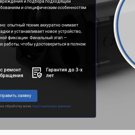
повреждения и подбора подходящей
ебованиям и специфическим особенностям
но: опытный техник аккуратно снимает
дки и устанавливает новое устройство,
ной фиксации. Финальный этап —
х работы, чтобы удостовериться в полном
с ремонт
Гарантия до 3-х
обращения
лет
править заявку
 на обработку моих
персональных данных.