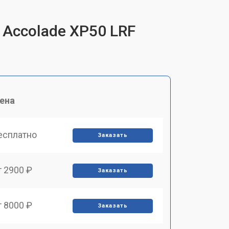
 Accolade XP50 LRF
ена
есплатно
Заказать
т 2900 ₽
Заказать
т 8000 ₽
Заказать