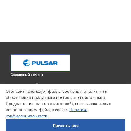
Сервисный ремонт
ВЫБЕРИ СВОЙ ГОРОД
Этот сайт использует файлы cookie для аналитики и
Ремонт тепловизионного монокуляра Pulsar в
Краснодаре
обеспечения наилучшего пользовательского опыта.
Ремонт тепловизионного монокуляра Pulsar в
Ростове-на-
Продолжая использовать этот сайт, вы соглашаетесь с
Дону
использованием файлов cookie.
Политика
Ремонт тепловизионного монокуляра Pulsar в
Нижнем
конфиденциальности
Новгороде
Принять все
Ремонт тепловизионного монокуляра Pulsar в
Новосибирске