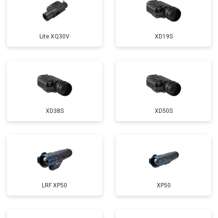
Lite XQ30V
XD19S
XD38S
XD50S
LRF XP50
XP50