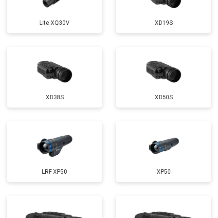
Lite XQ30V
XD19S
XD38S
XD50S
LRF XP50
XP50