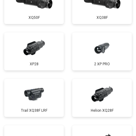
XQ50F
XQ38F
XP28
2 XP PRO
Trail XQ38F LRF
Helion XQ28F