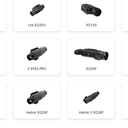
Lite XQ30V
XD19S
2 XP50 PRO
XQ50F
Helion XQ28F
Helion 2 XQ38F