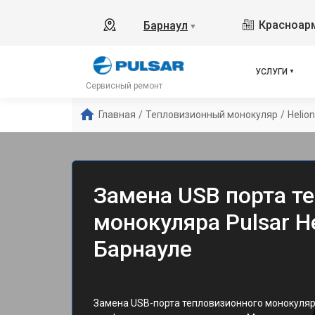
Красноарм
Барнаул
▼
УСЛУГИ
Сервисный ремонт
Главная
/
Тепловизионный монокуляр
/
Helio
Замена USB порта т
монокуляра Pulsar He
Барнауле
Замена USB-порта тепловизионного монокуляр