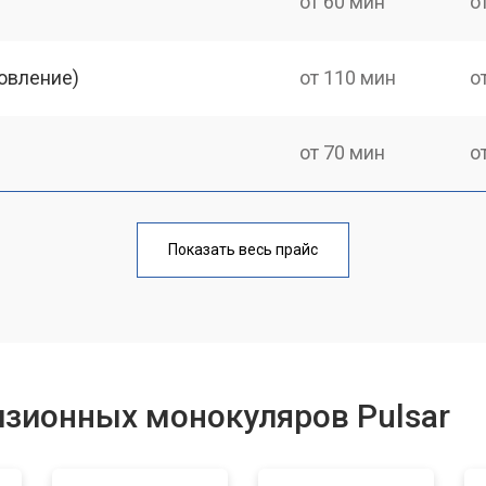
от 60 мин
о
овление)
от 110 мин
о
от 70 мин
о
от 80 мин
о
Показать весь прайс
от 60 мин
о
от 70 мин
о
изионных монокуляров Pulsar