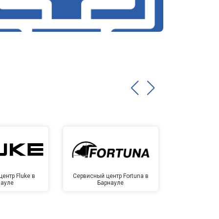
ентр Fluke в
Сервисный центр Fortuna в
Сервисный 
науле
Барнауле
Бар