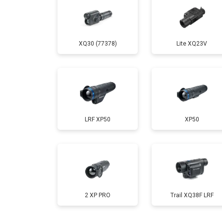
XQ30 (77378)
Lite XQ23V
LRF XP50
XP50
2 XP PRO
Trail XQ38F LRF