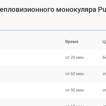
епловизионного монокуляра Pul
Время
Ц
от 20 мин
б
от 60 мин
о
от 90 мин
о