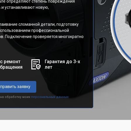
але определяют степень повреждения
ь и устанавливают новую,
аивание сломанной детали, подготовку
 использованием профессиональной
ов. Подключение проверяется многократно
с ремонт
Гарантия до 3-х
обращения
лет
править заявку
 на обработку моих
персональных данных.