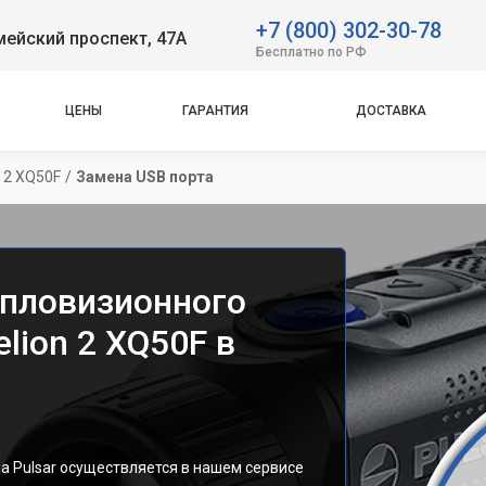
+7 (800) 302-30-78
ейский проспект, 47А
Бесплатно по РФ
ЦЕНЫ
ГАРАНТИЯ
ДОСТАВКА
n 2 XQ50F
/
Замена USB порта
епловизионного
lion 2 XQ50F в
а Pulsar осуществляется в нашем сервисе