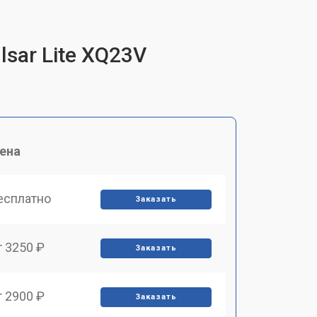
sar Lite XQ23V
ена
есплатно
Заказать
т 3250 ₽
Заказать
т 2900 ₽
Заказать