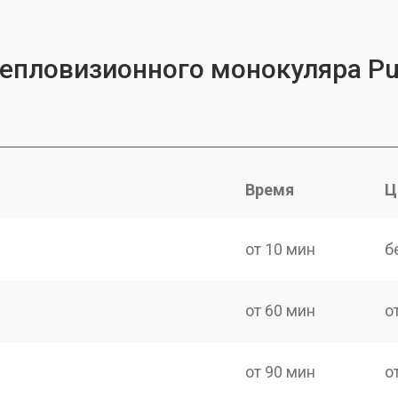
тепловизионного монокуляра Pul
Время
Ц
от 10 мин
б
от 60 мин
о
от 90 мин
о