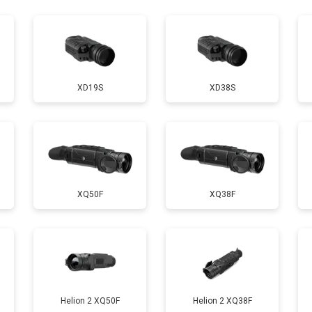
XD19S
XD38S
XQ50F
XQ38F
Helion 2 XQ50F
Helion 2 XQ38F