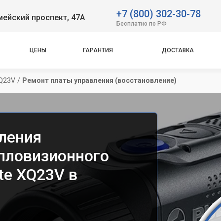
+7 (800) 302-30-78
ейский проспект, 47А
Бесплатно по РФ
ЦЕНЫ
ГАРАНТИЯ
ДОСТАВКА
XQ23V
/
Ремонт платы управления (восстановление)
ления
епловизионного
te XQ23V в