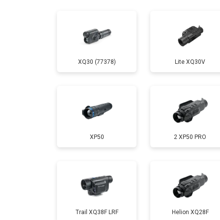
XQ30 (77378)
Lite XQ30V
XP50
2 XP50 PRO
Trail XQ38F LRF
Helion XQ28F