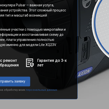
окуляра Pulsar — важная услуга,
ания устройства. Этот сложный процесс
ляя тип и масштаб возникшей
ённые участки с помощью микропайки и
еформации и восстанавливая схему до
нее, плата управления полностью
ую именно для модели Lite XQ23V.
с ремонт
Гарантия до 3-х
обращения
лет
править заявку
 на обработку моих
персональных данных.