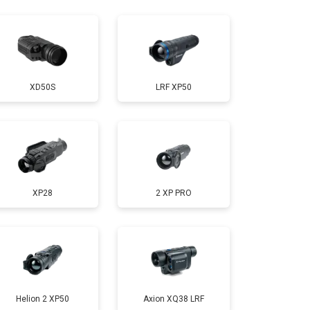
XD50S
LRF XP50
XP28
2 XP PRO
Helion 2 XP50
Axion XQ38 LRF