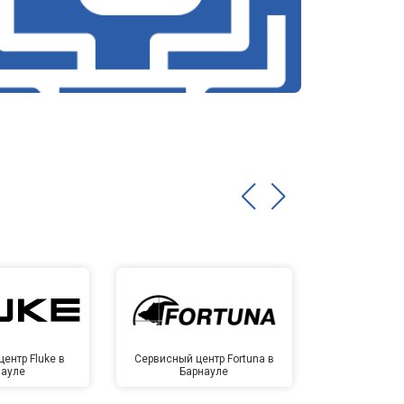
ентр Fluke в
Сервисный центр Fortuna в
Сервисный 
науле
Барнауле
Бар