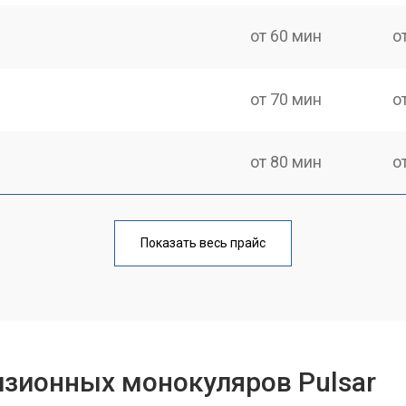
от 60 мин
о
от 70 мин
о
от 80 мин
о
от 60 мин
о
Показать весь прайс
от 80 мин
о
от 70 мин
о
изионных монокуляров Pulsar