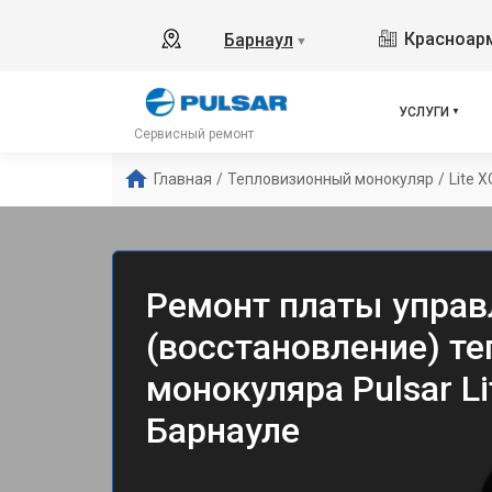
Красноарм
Барнаул
▼
УСЛУГИ
Сервисный ремонт
Главная
/
Тепловизионный монокуляр
/
Lite 
Ремонт платы управ
(восстановление) т
монокуляра Pulsar Li
Барнауле