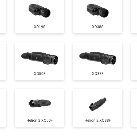
XD19S
XD38S
XQ50F
XQ38F
Helion 2 XQ50F
Helion 2 XQ38F