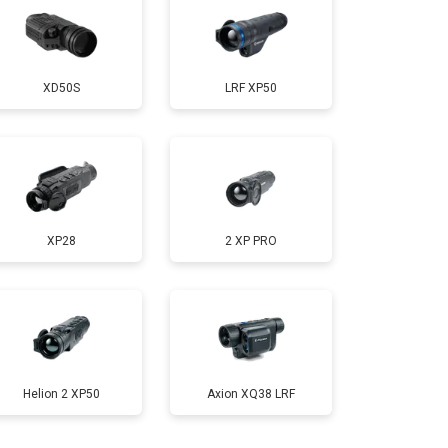
XD50S
LRF XP50
XP28
2 XP PRO
Helion 2 XP50
Axion XQ38 LRF