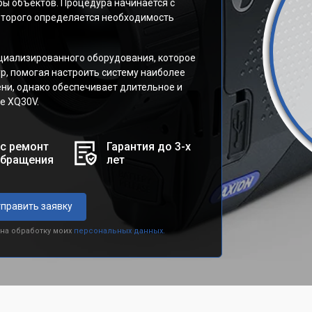
ы объектов. Процедура начинается с
которого определяется необходимость
циализированного оборудования, которое
р, помогая настроить систему наиболее
ни, однако обеспечивает длительное и
e XQ30V.
с ремонт
Гарантия до 3-х
обращения
лет
править заявку
 на обработку моих
персональных данных.