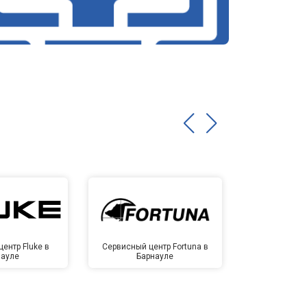
ентр Fluke в
Сервисный центр Fortuna в
Сервисный 
науле
Барнауле
Бар