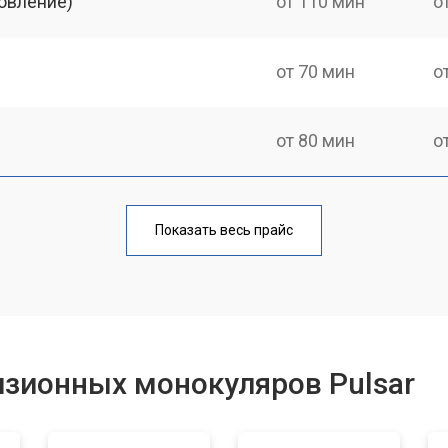
овление)
от 110 мин
о
от 70 мин
о
от 80 мин
о
от 60 мин
о
Показать весь прайс
от 80 мин
о
от 70 мин
о
изионных монокуляров Pulsar