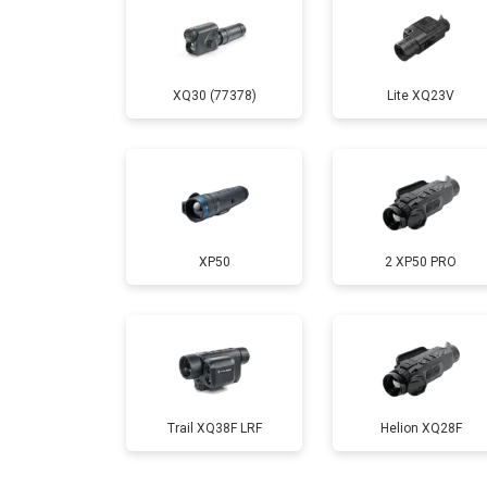
XQ30 (77378)
Lite XQ23V
XP50
2 XP50 PRO
Trail XQ38F LRF
Helion XQ28F