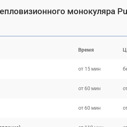
тепловизионного монокуляра Pul
Время
Ц
от 15 мин
б
от 60 мин
о
от 60 мин
о