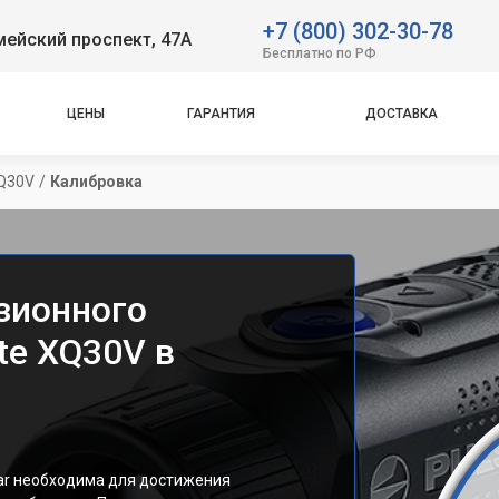
+7 (800) 302-30-78
ейский проспект, 47А
Бесплатно по РФ
ЦЕНЫ
ГАРАНТИЯ
ДОСТАВКА
XQ30V
/
Калибровка
зионного
te XQ30V в
ar необходима для достижения