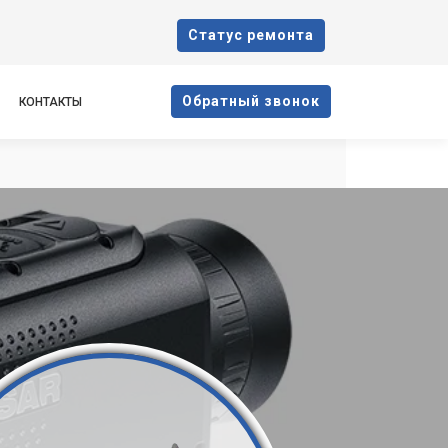
Cтатус ремонта
Oбратный звонок
КОНТАКТЫ