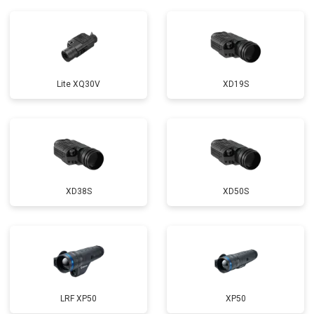
Lite XQ30V
XD19S
XD38S
XD50S
LRF XP50
XP50