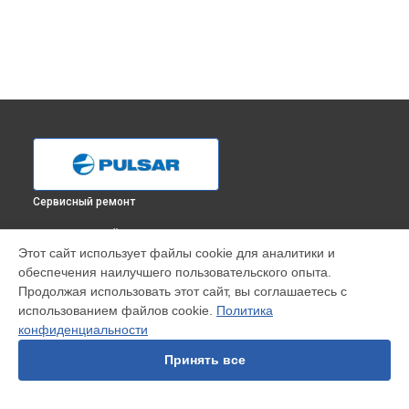
Сервисный ремонт
ВЫБЕРИ СВОЙ ГОРОД
Этот сайт использует файлы cookie для аналитики и
Замена аккумулятора тепловизионного монокуляра Trail
обеспечения наилучшего пользовательского опыта.
XQ38F LRF Pulsar в
Краснодаре
Продолжая использовать этот сайт, вы соглашаетесь с
Замена аккумулятора тепловизионного монокуляра Trail
использованием файлов cookie.
Политика
XQ38F LRF Pulsar в
Ростове-на-Дону
конфиденциальности
Замена аккумулятора тепловизионного монокуляра Trail
XQ38F LRF Pulsar в
Нижнем Новгороде
Принять все
Замена аккумулятора тепловизионного монокуляра Trail
XQ38F LRF Pulsar в
Новосибирске