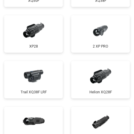
XQ50F
XQ38F
XP28
2 XP PRO
Trail XQ38F LRF
Helion XQ28F