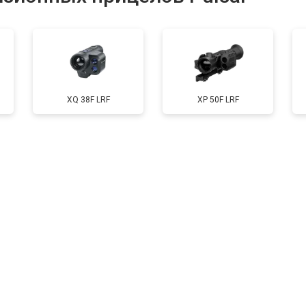
от 60 мин
о
XQ 38F LRF
XP 50F LRF