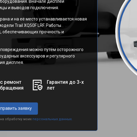
борудования. Вначале дисплей
ицы и выводов подключения.
рана и на её место устанавливается новая
дели Trail XQ50F LRF. Работы
, обеспечивающих прочность и
 повреждения можно путём осторожного
оударных аксессуаров и регулярного
ия дисплея.
с ремонт
Гарантия до 3-х
обращения
лет
править заявку
 на обработку моих
персональных данных.