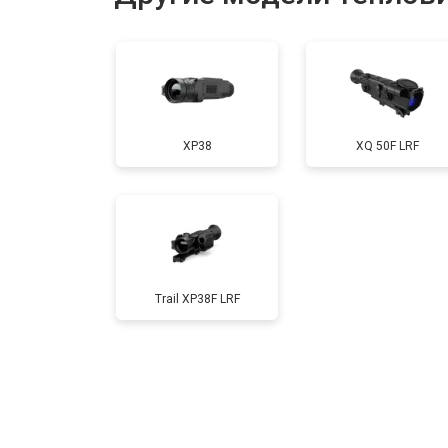
Ремонт или замена детектора
XP38
XQ 50F LRF
Trail XP38F LRF