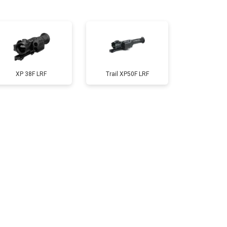
т 10000 ₽
Заказать
XP 38F LRF
Trail XP50F LRF