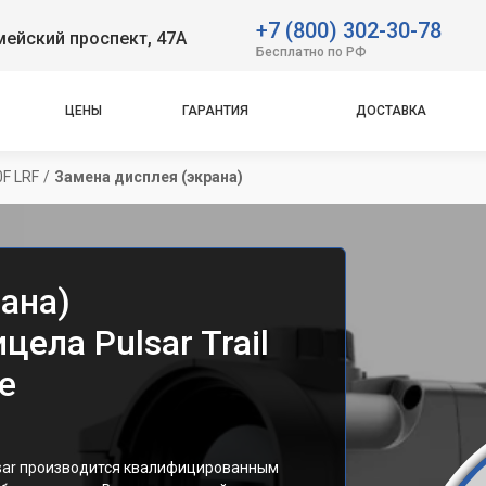
+7 (800) 302-30-78
ейский проспект, 47А
Бесплатно по РФ
ЦЕНЫ
ГАРАНТИЯ
ДОСТАВКА
0F LRF
/
Замена дисплея (экрана)
ана)
ела Pulsar Trail
е
lsar производится квалифицированным