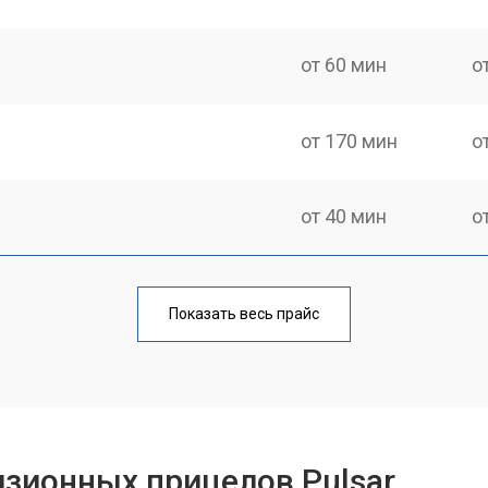
от 60 мин
о
от 170 мин
о
от 40 мин
о
от 170 мин
о
Показать весь прайс
от 70 мин
о
от 90 мин
о
зионных прицелов Pulsar