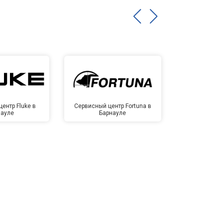
ентр Fluke в
Сервисный центр Fortuna в
Сервисный 
науле
Барнауле
Бар