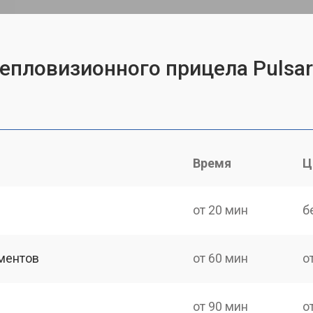
епловизионного прицела Pulsar 
Время
Ц
от 20 мин
б
ментов
от 60 мин
о
от 90 мин
о