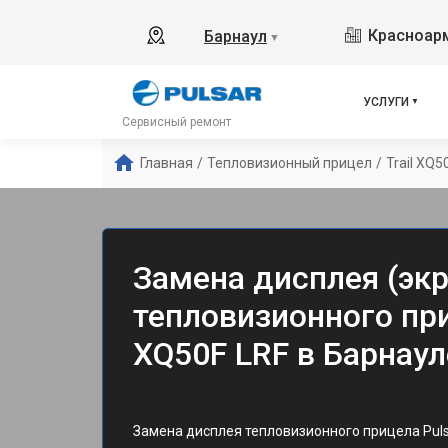
Красноарм
Барнаул
▼
УСЛУГИ
Сервисный ремонт
Главная
/
Тепловизионный прицел
/
Trail XQ5
Замена дисплея (экр
тепловизионного приц
XQ50F LRF в Барнаул
Замена дисплея тепловизионного прицела Pu