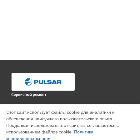
Сервисный ремонт
ВЫБЕРИ СВОЙ ГОРОД
Этот сайт использует файлы cookie для аналитики и
Замена линз тепловизионного прицела Trail XQ50F LRF
обеспечения наилучшего пользовательского опыта.
Pulsar в
Краснодаре
Продолжая использовать этот сайт, вы соглашаетесь с
Замена линз тепловизионного прицела Trail XQ50F LRF
использованием файлов cookie.
Политика
Pulsar в
Ростове-на-Дону
конфиденциальности